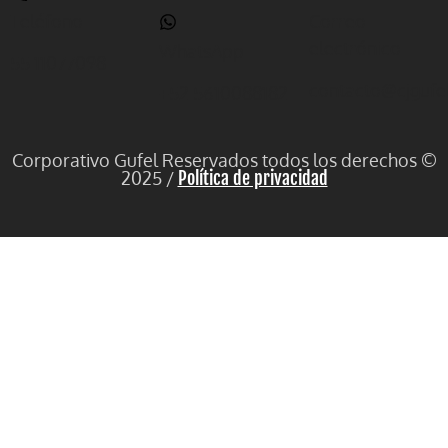
Teléfono
Correo
electrónico
WhatsApp
55 11077098
contacto@cjgufe
+52 5610088182
Corporativo Gufel Reservados todos los derechos ©
2025 /
Política de privacidad