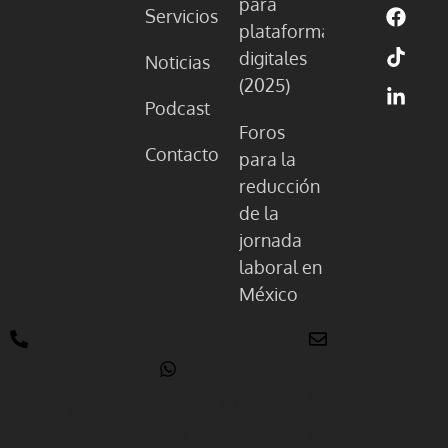
para
Servicios
plataformas
digitales
Noticias
(2025)
Podcast
Foros
Contacto
para la
reducción
de la
jornada
laboral en
México
Teléfono
Correo
electrónico
WhatsApp
55 11077098
contacto@cjgufe
+52 5610088182